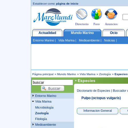
Establecer como
página de inicio
Directorio
Foro
Anuncios
Actualidad
Mundo Marino
Ocio
Entorno Marino
|
Vida Marina
|
Medioambiente
|
Noticias
|
Página principal
»
Mundo Marino
»
Vida Marina
»
Zoología
»
Especies
• Especies
Diccionario de Especies
|
Buscador 
Entorno Marino
Pulpo (octopus vulgaris)
Vida Marina
Microbiología
Informacion General
Zoología
Fitología
Medioambiente