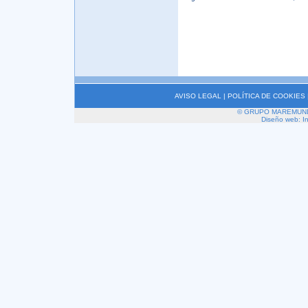
AVISO LEGAL
|
POLÍTICA DE COOKIES
© GRUPO MAREMUNDI 2
Diseño web: I