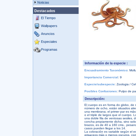
Noticias
Destacados
El Tiempo
Wallpapers
Anuncios
Especiales
Programas
Información de la especie :
Encuadramiento Taxonómico
: Mol
Importancia Comercial
: 9
Especie/subespecie
: Zoologia / C
Posibles Confusiones
: Pulpo de pa
Descripción:
El cuerpo es en forma do globo, de s
número de ocho, están situados alre
una membrana; el primer par es más 
o el triple de largos que el cuerpo. 
una doble fila de ventosas sesiles, d
concha propiamente dicha, sino solo 
brazos, es de 40 a 160 cms., pesan
casos pueden llegar a los 14.
La coloración es variable según el 
grisaceos más o menos oscuros, con 