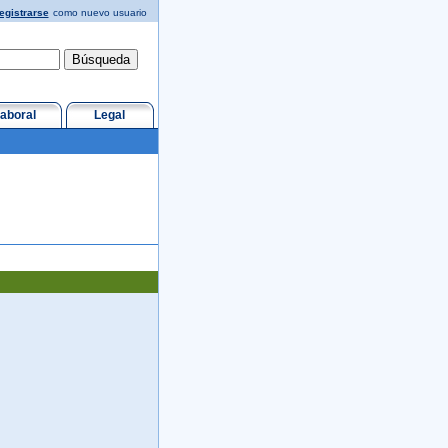
egistrarse
como nuevo usuario
aboral
Legal