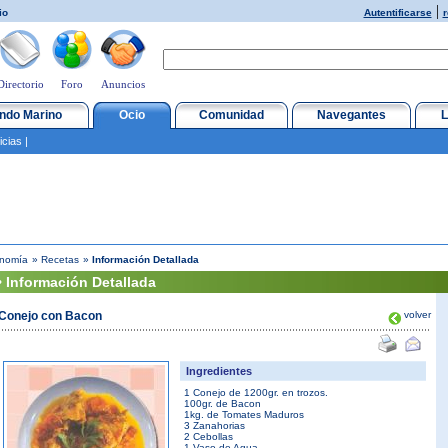
|
io
Autentificarse
r
Directorio
Foro
Anuncios
ndo Marino
Ocio
Comunidad
Navegantes
L
icias
|
onomía
»
Recetas
»
Información Detallada
 Información Detallada
Conejo con Bacon
volver
Ingredientes
1 Conejo de 1200gr. en trozos.
100gr. de Bacon
1kg. de Tomates Maduros
3 Zanahorias
2 Cebollas
1 Vaso de Agua