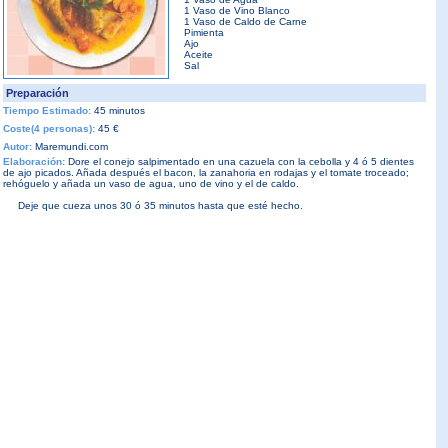
1 Vaso de Vino Blanco
1 Vaso de Caldo de Carne
Pimienta
Ajo
Aceite
Sal
Preparación
Tiempo Estimado:
45 minutos
Coste(4 personas):
45 €
Autor:
Maremundi.com
Elaboración:
Dore el conejo salpimentado en una cazuela con la cebolla y 4 ó 5 dientes
de ajo picados. Añada después el bacon, la zanahoria en rodajas y el tomate troceado;
rehóguelo y añada un vaso de agua, uno de vino y el de caldo.
Deje que cueza unos 30 ó 35 minutos hasta que esté hecho.