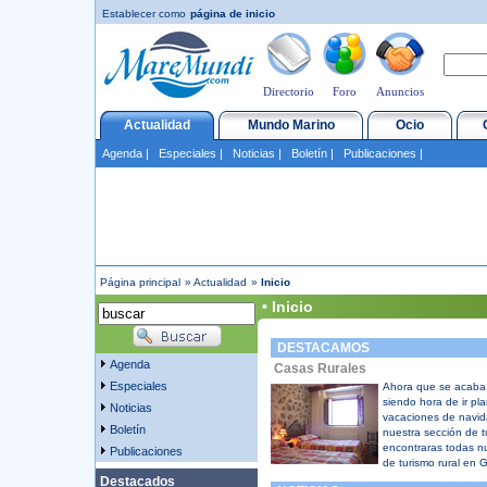
Establecer como
página de inicio
Directorio
Foro
Anuncios
Actualidad
Mundo Marino
Ocio
Agenda
|
Especiales
|
Noticias
|
Boletín
|
Publicaciones
|
Página principal
»
Actualidad
»
Inicio
• Inicio
DESTACAMOS
Agenda
Casas Rurales
Especiales
Ahora que se acaba 
siendo hora de ir pla
Noticias
vacaciones de navida
Boletín
nuestra sección de t
encontraras todas nu
Publicaciones
de turismo rural en G
Destacados