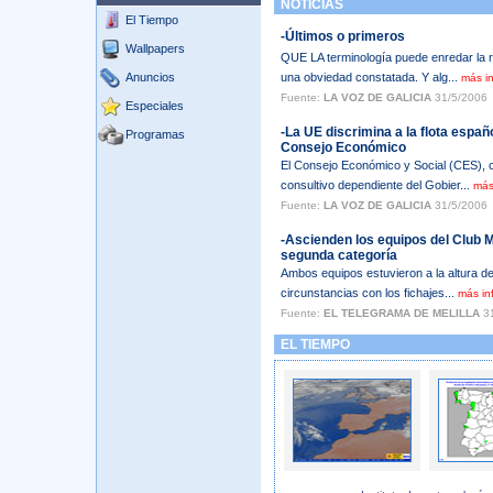
NOTICIAS
El Tiempo
-Últimos o primeros
Wallpapers
QUE LA terminología puede enredar la r
Anuncios
una obviedad constatada. Y alg...
más i
Fuente:
LA VOZ DE GALICIA
31/5/2006
Especiales
-La UE discrimina a la flota españ
Programas
Consejo Económico
El Consejo Económico y Social (CES), 
consultivo dependiente del Gobier...
más
Fuente:
LA VOZ DE GALICIA
31/5/2006
-Ascienden los equipos del Club M
segunda categoría
Ambos equipos estuvieron a la altura de
circunstancias con los fichajes...
más in
Fuente:
EL TELEGRAMA DE MELILLA
31
EL TIEMPO