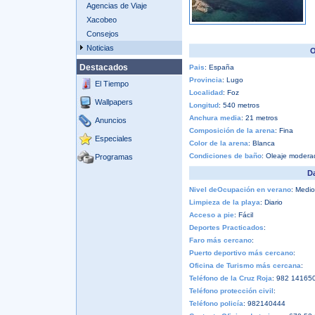
Agencias de Viaje
Xacobeo
Consejos
Noticias
O
Destacados
Pais
: España
Provincia
: Lugo
El Tiempo
Localidad
: Foz
Wallpapers
Longitud
: 540 metros
Anchura media
: 21 metros
Anuncios
Composición de la arena
: Fina
Especiales
Color de la arena
: Blanca
Condiciones de baño
: Oleaje modera
Programas
Da
Nivel deOcupación en verano
: Medio
Limpieza de la playa
: Diario
Acceso a pie
: Fácil
Deportes Practicados
:
Faro más cercano
:
Puerto deportivo más cercano
:
Oficina de Turismo más cercana
:
Teléfono de la Cruz Roja
: 982 14165
Teléfono protección civil
:
Teléfono policía
: 982140444