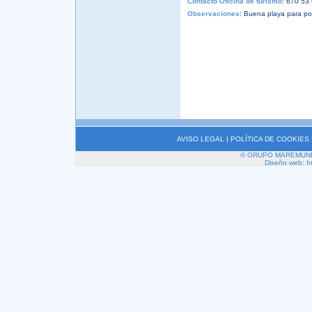
Contacto Oficina de turismo
: 670 53
Observaciones
: Buena playa para pod
AVISO LEGAL
|
POLÍTICA DE COOKIES
© GRUPO MAREMUNDI 2
Diseño web: I