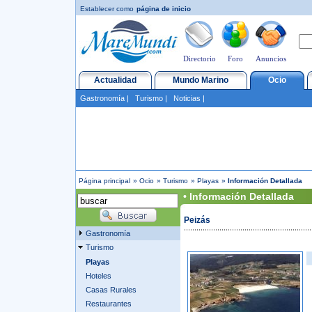
Establecer como
página de inicio
Directorio
Foro
Anuncios
Actualidad
Mundo Marino
Ocio
Gastronomía
|
Turismo
|
Noticias
|
Página principal
»
Ocio
»
Turismo
»
Playas
»
Información Detallada
• Información Detallada
Peizás
Gastronomía
Turismo
Playas
Hoteles
Casas Rurales
Restaurantes