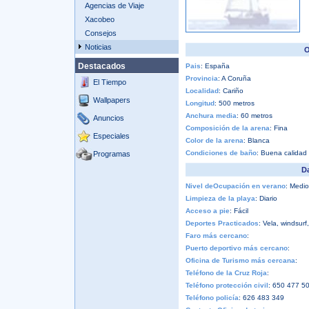
Agencias de Viaje
Xacobeo
Consejos
Noticias
O
Destacados
Pais
: España
Provincia
: A Coruña
El Tiempo
Localidad
: Cariño
Wallpapers
Longitud
: 500 metros
Anchura media
: 60 metros
Anuncios
Composición de la arena
: Fina
Especiales
Color de la arena
: Blanca
Condiciones de baño
: Buena calidad
Programas
Da
Nivel deOcupación en verano
: Medio
Limpieza de la playa
: Diario
Acceso a pie
: Fácil
Deportes Practicados
: Vela, windsurf
Faro más cercano
:
Puerto deportivo más cercano
:
Oficina de Turismo más cercana
:
Teléfono de la Cruz Roja
:
Teléfono protección civil
: 650 477 5
Teléfono policía
: 626 483 349