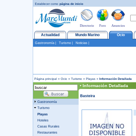
Establecer como
página de inicio
Directorio
Foro
Anuncios
Actualidad
Mundo Marino
Ocio
Gastronomía
|
Turismo
|
Noticias
|
Página principal
»
Ocio
»
Turismo
»
Playas
»
Información Detallada
• Información Detallada
Basteira
Gastronomía
Turismo
Playas
Hoteles
Casas Rurales
Restaurantes