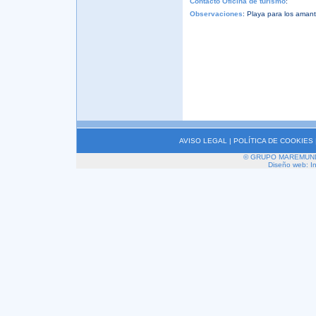
Contacto Oficina de turismo
:
Observaciones
: Playa para los amant
AVISO LEGAL
|
POLÍTICA DE COOKIES
© GRUPO MAREMUNDI 2
Diseño web: I